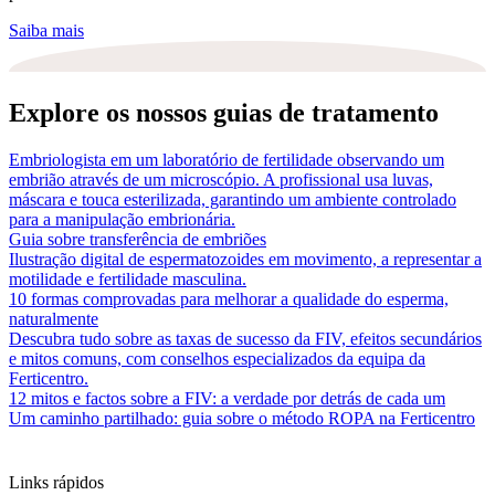
Saiba mais
Explore os nossos guias de tratamento
Embriologista em um laboratório de fertilidade observando um
embrião através de um microscópio. A profissional usa luvas,
máscara e touca esterilizada, garantindo um ambiente controlado
para a manipulação embrionária.
Guia sobre transferência de embriões
Ilustração digital de espermatozoides em movimento, a representar a
motilidade e fertilidade masculina.
10 formas comprovadas para melhorar a qualidade do esperma,
naturalmente
Descubra tudo sobre as taxas de sucesso da FIV, efeitos secundários
e mitos comuns, com conselhos especializados da equipa da
Ferticentro.
12 mitos e factos sobre a FIV: a verdade por detrás de cada um
Um caminho partilhado: guia sobre o método ROPA na Ferticentro
Links rápidos