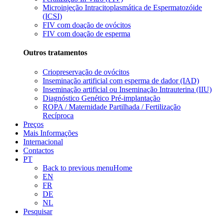
Microinjeção Intracitoplasmática de Espermatozóide
(ICSI)
FIV com doação de ovócitos
FIV com doação de esperma
Outros tratamentos
Criopreservação de ovócitos
Inseminação artificial com esperma de dador (IAD)
Inseminação artificial ou Inseminação Intrauterina (IIU)
Diagnóstico Genético Pré-implantação
ROPA / Maternidade Partilhada / Fertilização
Recíproca
Preços
Mais Informações
Internacional
Contactos
PT
Back to previous menu
Home
EN
FR
DE
NL
Pesquisar