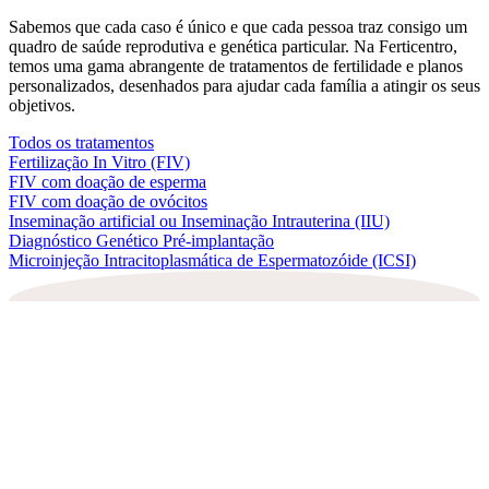
Sabemos que cada caso é único e que cada pessoa traz consigo um
quadro de saúde reprodutiva e genética particular. Na Ferticentro,
temos uma gama abrangente de tratamentos de fertilidade e planos
personalizados, desenhados para ajudar cada família a atingir os seus
objetivos.
Todos os tratamentos
Fertilização In Vitro (FIV)
FIV com doação de esperma
FIV com doação de ovócitos
Inseminação artificial ou Inseminação Intrauterina (IIU)
Diagnóstico Genético Pré-implantação
Microinjeção Intracitoplasmática de Espermatozóide (ICSI)