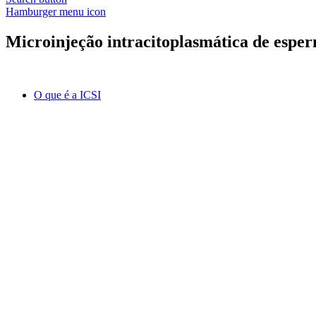
Hamburger menu icon
Microinjeção intracitoplasmática de esper
O que é a ICSI