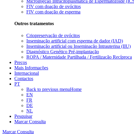
Microinjeção Intracitoplasmática de Espermatozóide (ICS
FIV com doação de ovócitos
FIV com doação de esperma
Outros tratamentos
Criopreservação de ovócitos
Inseminação artificial com esperma de dador (IAD)
Inseminação artificial ou Inseminação Intrauterina (IIU)
Diagnóstico Genético Pré-implantação
ROPA / Maternidade Partilhada / Fertilização Recíproca
Preços
Mais Informações
Internacional
Contactos
PT
Back to previous menu
Home
EN
FR
DE
NL
Pesquisar
Marcar Consulta
Marcar Consulta