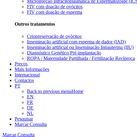
Microinjeção Intracitoplasmática de Espermatozóide (ICS
FIV com doação de ovócitos
FIV com doação de esperma
Outros tratamentos
Criopreservação de ovócitos
Inseminação artificial com esperma de dador (IAD)
Inseminação artificial ou Inseminação Intrauterina (IIU)
Diagnóstico Genético Pré-implantação
ROPA / Maternidade Partilhada / Fertilização Recíproca
Preços
Mais Informações
Internacional
Contactos
PT
Back to previous menu
Home
EN
FR
DE
NL
Pesquisar
Marcar Consulta
Marcar Consulta