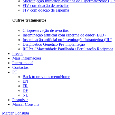
Microinjeção Intracitoplasmática de Espermatozóide (ICS
FIV com doação de ovócitos
FIV com doação de esperma
Outros tratamentos
Criopreservação de ovócitos
Inseminação artificial com esperma de dador (IAD)
Inseminação artificial ou Inseminação Intrauterina (IIU)
Diagnóstico Genético Pré-implantação
ROPA / Maternidade Partilhada / Fertilização Recíproca
Preços
Mais Informações
Internacional
Contactos
PT
Back to previous menu
Home
EN
FR
DE
NL
Pesquisar
Marcar Consulta
Marcar Consulta