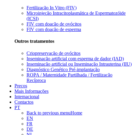
Fertilização In Vitro (FIV)
Microinjeção Intracitoplasmática de Espermatozóide
(ICSI)
FIV com doação de ovócitos
FIV com doação de esperma
Outros tratamentos
Criopreservação de ovócitos
Inseminação artificial com esperma de dador (IAD)
Inseminação artificial ou Inseminação Intrauterina (IIU)
Diagnóstico Genético Pré-implantação
ROPA / Maternidade Partilhada / Fertilização
Recíproca
Preços
Mais Informações
Internacional
Contactos
PT
Back to previous menu
Home
EN
FR
DE
NL