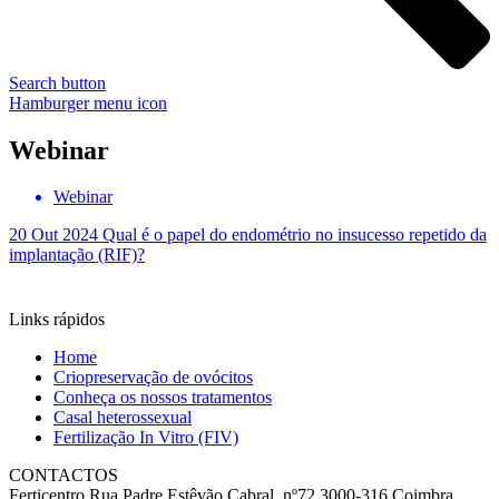
Search button
Hamburger menu icon
Webinar
Webinar
20 Out 2024
Qual é o papel do endométrio no insucesso repetido da
implantação (RIF)?
Links rápidos
Home
Criopreservação de ovócitos
Conheça os nossos tratamentos
Casal heterossexual
Fertilização In Vitro (FIV)
CONTACTOS
Ferticentro Rua Padre Estêvão Cabral, nº72 3000-316 Coimbra,