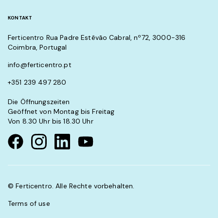
KONTAKT
Ferticentro Rua Padre Estêvão Cabral, nº72, 3000-316
Coimbra, Portugal
info@ferticentro.pt
+351 239 497 280
Die Öffnungszeiten
Geöffnet von Montag bis Freitag
Von 8.30 Uhr bis 18.30 Uhr
Visit our Facebook page
Visit our instagram page
Visit our linkedin page
Visit our youtube page
© Ferticentro. Alle Rechte vorbehalten.
Terms of use