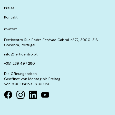
Preise
Kontakt
KONTAKT
Ferticentro Rua Padre Estêvão Cabral, nº72, 3000-316
Coimbra, Portugal
info@ferticentro.pt
+351 239 497 280
Die Öffnungszeiten
Geöffnet von Montag bis Freitag
Von 8.30 Uhr bis 18.30 Uhr
Visit our Facebook page
Visit our instagram page
Visit our linkedin page
Visit our youtube page