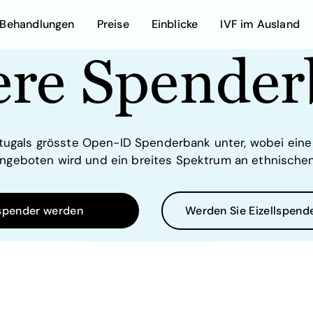
Behandlungen
Preise
DE
Einblicke
IVF im Ausland
re Spende
In-Vitro Fertilisation (IVF) mit ICSI
rtugals grösste Open-ID Spenderbank unter, wobei eine 
ngeboten wird und ein breites Spektrum an ethnische
pender werden
Werden Sie Eizellspend