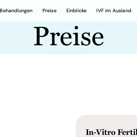
Behandlungen
Preise
DE
Einblicke
IVF im Ausland
Preise
In-Vitro Fertilisation (IVF) mit ICSI
In-Vitro Ferti