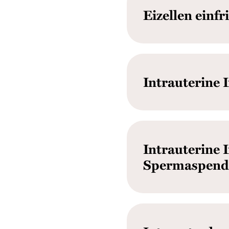
Eizellen einfr
Intrauterine 
Intrauterine 
Spermaspende