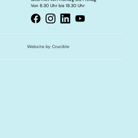
Von 8.30 Uhr bis 18.30 Uhr
Visit our Facebook page
Visit our instagram page
Visit our linkedin page
Visit our youtube page
Website by Crucible