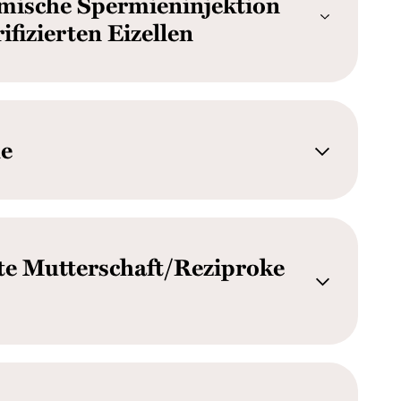
smische Spermieninjektion
rifizierten Eizellen
de
te Mutterschaft/Reziproke