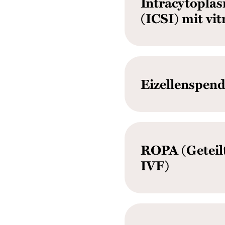
Intracytopla
(ICSI) mit vit
Eizellenspen
ROPA (Geteil
IVF)