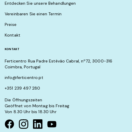
Entdecken Sie unsere Behandlungen
Vereinbaren Sie einen Termin
Preise
Kontakt
KONTAKT
Ferticentro Rua Padre Estêvão Cabral, nº72, 3000-316
Coimbra, Portugal
info@ferticentro.pt
+351 239 497 280
Die Öffnungszeiten
Geöffnet von Montag bis Freitag
Von 8.30 Uhr bis 18.30 Uhr
Visit our Facebook page
Visit our instagram page
Visit our linkedin page
Visit our youtube page