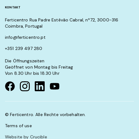
KONTAKT
Ferticentro Rua Padre Estêvão Cabral, nº72, 3000-316
Coimbra, Portugal
info@ferticentro.pt
+351 239 497 280
Die Öffnungszeiten
Geöffnet von Montag bis Freitag
Von 8.30 Uhr bis 18.30 Uhr
Visit our Facebook page
Visit our instagram page
Visit our linkedin page
Visit our youtube page
© Ferticentro. Alle Rechte vorbehalten.
Terms of use
Website by Crucible