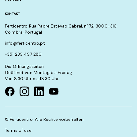
KONTAKT
Ferticentro Rua Padre Estêvão Cabral, nº72, 3000-316
Coimbra, Portugal
info@ferticentro.pt
+351 239 497 280
Die Öffnungszeiten
Geöffnet von Montag bis Freitag
Von 8.30 Uhr bis 18.30 Uhr
Visit our Facebook page
Visit our instagram page
Visit our linkedin page
Visit our youtube page
© Ferticentro. Alle Rechte vorbehalten.
Terms of use