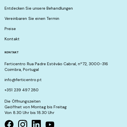
Entdecken Sie unsere Behandlungen
Vereinbaren Sie einen Termin
Preise
Kontakt
KONTAKT
Ferticentro Rua Padre Estêvão Cabral, nº72, 3000-316
Coimbra, Portugal
info@ferticentro.pt
+351 239 497 280
Die Öffnungszeiten
Geöffnet von Montag bis Freitag
Von 8.30 Uhr bis 18.30 Uhr
Visit our Facebook page
Visit our instagram page
Visit our linkedin page
Visit our youtube page