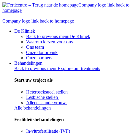
Skip
Company logo link back to
to
homepage
content
Company logo link back to homepage
De Kliniek
Back to previous menu
De Kliniek
Waarom kiezen voor ons
Ons team
Onze donorbank​
Onze partners
Behandelingen
Back to previous menu
Explore our treatments
Start uw traject als
Heteroseksueel stellen
Lesbische stellen
Alleenstaande vrouw
Alle behandelingen
Fertiliteitsbehandelingen
In-vitrofertilisatie (IVF)