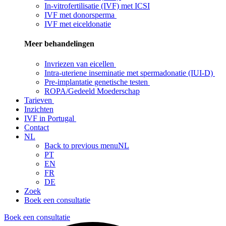
In-vitrofertilisatie (IVF) met ICSI
IVF met donorsperma
IVF met eiceldonatie
Meer behandelingen
Invriezen van eicellen
Intra-uteriene inseminatie met spermadonatie (IUI-D)
Pre-implantatie genetische testen
ROPA/Gedeeld Moederschap
Tarieven
Inzichten
IVF in Portugal
Contact
NL
Back to previous menu
NL
PT
EN
FR
DE
Zoek
Boek een consultatie
Boek een consultatie