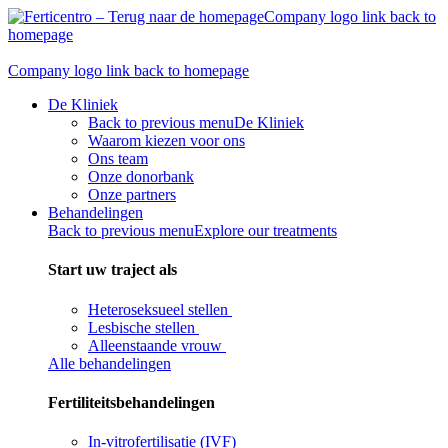
Skip
Company logo link back to
to
homepage
content
Company logo link back to homepage
De Kliniek
Back to previous menu
De Kliniek
Waarom kiezen voor ons
Ons team
Onze donorbank​
Onze partners
Behandelingen
Back to previous menu
Explore our treatments
Start uw traject als
Heteroseksueel stellen
Lesbische stellen
Alleenstaande vrouw
Alle behandelingen
Fertiliteitsbehandelingen
In-vitrofertilisatie (IVF)