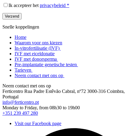
Ik accepteer het
privacybeleid *
Snelle koppelingen
Home
Waarom voor ons kiezen
In-vitrofertilisatie (IVF)
IVF met eiceldonatie
IVF met donorsperma
Pre-implantatie genetische testen
Tarieven
Neem contact met ons op
Neem contact met ons op
Ferticentro Rua Padre Estêvão Cabral, nº72 3000-316 Coimbra,
Portugal
info@ferticentro.pt
Monday to Friday, from 08h30 to 19h00
+351 239 497 280
Visit our Facebook page