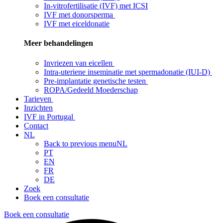
In-vitrofertilisatie (IVF) met ICSI
IVF met donorsperma
IVF met eiceldonatie
Meer behandelingen
Invriezen van eicellen
Intra-uteriene inseminatie met spermadonatie (IUI-D)
Pre-implantatie genetische testen
ROPA/Gedeeld Moederschap
Tarieven
Inzichten
IVF in Portugal
Contact
NL
Back to previous menu
NL
PT
EN
FR
DE
Zoek
Boek een consultatie
Boek een consultatie