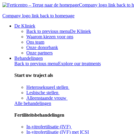
Skip
Company logo link back to
to
content
Company logo link back to homepage
De Kliniek
Back to previous menu
De Kliniek
Waarom kiezen voor ons
Ons team
Onze donorbank​
Onze partners
Behandelingen
Back to previous menu
Explore our treatments
Start uw traject als
Heteroseksueel stellen
Lesbische stellen
Alleenstaande vrouw
Alle behandelingen
Fertiliteitsbehandelingen
In-vitrofertilisatie (IVF)
In-vitrofertilisatie (IVF) met ICSI