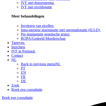
IVF met donorsperma
IVF met eiceldonatie
Meer behandelingen
Invriezen van eicellen
Intra-uteriene inseminatie met spermadonatie (IUI-D)
Pre-implantatie genetische testen
ROPA/Gedeeld Moederschap
Tarieven
Inzichten
IVF in Portugal
Contact
NL
Back to previous menu
NL
PT
EN
FR
DE
Zoek
Boek een consultatie
Boek een consultatie