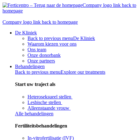
Skip
Company logo link back to
to
homepage
content
Company logo link back to homepage
De Kliniek
Back to previous menu
De Kliniek
Waarom kiezen voor ons
Ons team
Onze donorbank​
Onze partners
Behandelingen
Back to previous menu
Explore our treatments
Start uw traject als
Heteroseksueel stellen
Lesbische stellen
Alleenstaande vrouw
Alle behandelingen
Fertiliteitsbehandelingen
In-vitrofertilisatie (IVF)