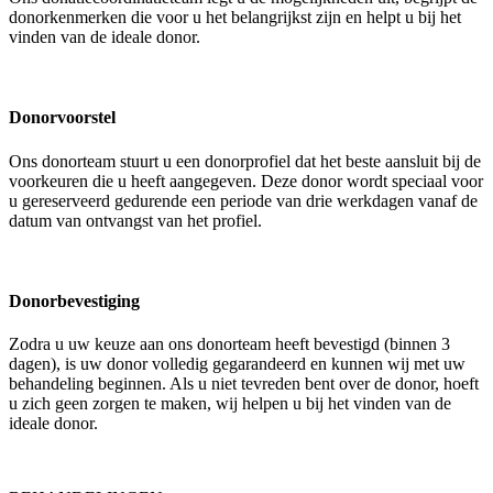
donorkenmerken die voor u het belangrijkst zijn en helpt u bij het
vinden van de ideale donor.
Donorvoorstel
Ons don
or
team stuurt u een donorprofiel dat het beste aansluit bij de
voorkeuren die
u heeft aangegeven. D
eze
do
nor
wordt speciaal voor
u gereserveerd gedurende een periode van drie werkdagen vanaf de
datum van ontvangst van
het
profiel.
Donorbevestiging
Zodra u uw keuze aan ons don
or
team heeft bevestigd (binnen 3
dagen), is uw donor volledig gegarandeerd en kunnen wij met uw
behandeling beginnen. Als u niet tevreden bent over de donor, hoeft
u zich geen zorgen te maken, wij helpen u bij het vinden van de
ideale donor.