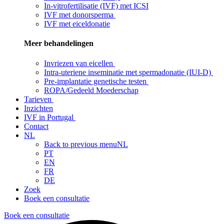
In-vitrofertilisatie (IVF) met ICSI
IVF met donorsperma
IVF met eiceldonatie
Meer behandelingen
Invriezen van eicellen
Intra-uteriene inseminatie met spermadonatie (IUI-D)
Pre-implantatie genetische testen
ROPA/Gedeeld Moederschap
Tarieven
Inzichten
IVF in Portugal
Contact
NL
Back to previous menu
NL
PT
EN
FR
DE
Zoek
Boek een consultatie
Boek een consultatie