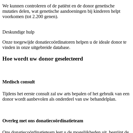
We kunnen controleren of de patiënt en de donor genetische
mutaties delen, wat genetische aandoeningen
bij
kinderen helpt
voorkomen
(tot 2.200 genen).
Deskundige hulp
Onze toegewijde donatiecoördinatoren helpen u de ideale donor te
vinden in onze uitgebreide database.
Hoe wordt uw donor geselecteerd
Medisch consult
Tijdens het eerste consult zal uw arts bepalen of het gebruik van een
donor wordt aanbevolen als onderdeel van uw behandelplan.
Overleg met ons donatiecoördinatieteam
Ons donatiecoördinatieteam legt u
de
mogelijkheden uit,
begrijpt
de