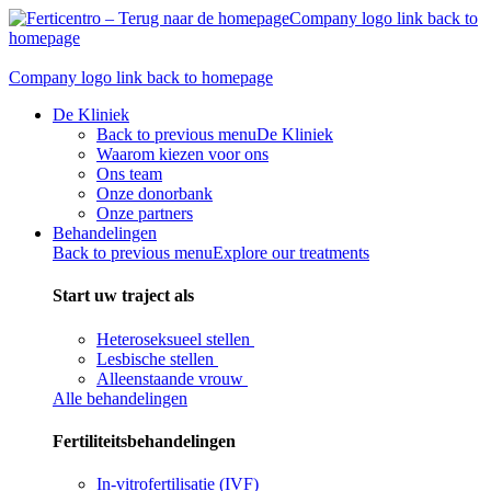
Skip
Company logo link back to
to
homepage
content
Company logo link back to homepage
De Kliniek
Back to previous menu
De Kliniek
Waarom kiezen voor ons
Ons team
Onze donorbank​
Onze partners
Behandelingen
Back to previous menu
Explore our treatments
Start uw traject als
Heteroseksueel stellen
Lesbische stellen
Alleenstaande vrouw
Alle behandelingen
Fertiliteitsbehandelingen
In-vitrofertilisatie (IVF)