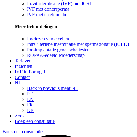
In-vitrofertilisatie (IVF) met ICSI
IVF met donorsperma
IVF met eiceldonatie
Meer behandelingen
Invriezen van eicellen
Intra-uteriene inseminatie met spermadonatie (IUI-D)
Pre-implantatie genetische testen
ROPA/Gedeeld Moederschap
Tarieven
Inzichten
IVF in Portugal
Contact
NL
Back to previous menu
NL
PT
EN
FR
DE
Zoek
Boek een consultatie
Boek een consultatie