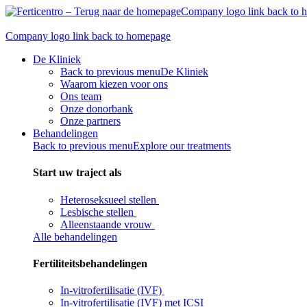
Skip
Company logo link back to
to
content
Company logo link back to homepage
De Kliniek
Back to previous menu
De Kliniek
Waarom kiezen voor ons
Ons team
Onze donorbank​
Onze partners
Behandelingen
Back to previous menu
Explore our treatments
Start uw traject als
Heteroseksueel stellen
Lesbische stellen
Alleenstaande vrouw
Alle behandelingen
Fertiliteitsbehandelingen
In-vitrofertilisatie (IVF)
In-vitrofertilisatie (IVF) met ICSI