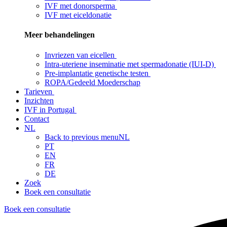
IVF met donorsperma
IVF met eiceldonatie
Meer behandelingen
Invriezen van eicellen
Intra-uteriene inseminatie met spermadonatie (IUI-D)
Pre-implantatie genetische testen
ROPA/Gedeeld Moederschap
Tarieven
Inzichten
IVF in Portugal
Contact
NL
Back to previous menu
NL
PT
EN
FR
DE
Zoek
Boek een consultatie
Boek een consultatie