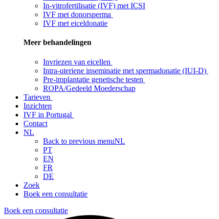
In-vitrofertilisatie (IVF) met ICSI
IVF met donorsperma
IVF met eiceldonatie
Meer behandelingen
Invriezen van eicellen
Intra-uteriene inseminatie met spermadonatie (IUI-D)
Pre-implantatie genetische testen
ROPA/Gedeeld Moederschap
Tarieven
Inzichten
IVF in Portugal
Contact
NL
Back to previous menu
NL
PT
EN
FR
DE
Zoek
Boek een consultatie
Boek een consultatie