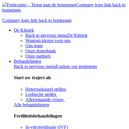
Skip
Company logo link back to
to
homepage
content
Company logo link back to homepage
De Kliniek
Back to previous menu
De Kliniek
Waarom kiezen voor ons
Ons team
Onze donorbank​
Onze partners
Behandelingen
Back to previous menu
Explore our treatments
Start uw traject als
Heteroseksueel stellen
Lesbische stellen
Alleenstaande vrouw
Alle behandelingen
Fertiliteitsbehandelingen
In-vitrofertilisatie (IVF)