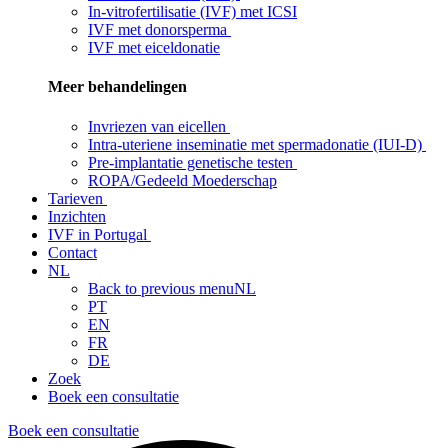
In-vitrofertilisatie (IVF) met ICSI
IVF met donorsperma
IVF met eiceldonatie
Meer behandelingen
Invriezen van eicellen
Intra-uteriene inseminatie met spermadonatie (IUI-D)
Pre-implantatie genetische testen
ROPA/Gedeeld Moederschap
Tarieven
Inzichten
IVF in Portugal
Contact
NL
Back to previous menu
NL
PT
EN
FR
DE
Zoek
Boek een consultatie
Boek een consultatie