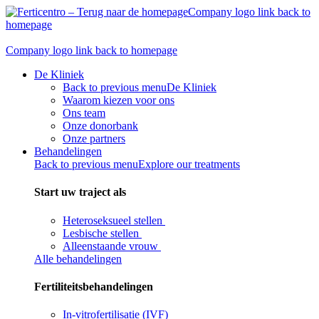
Skip
Company logo link back to
to
homepage
content
Company logo link back to homepage
De Kliniek
Back to previous menu
De Kliniek
Waarom kiezen voor ons
Ons team
Onze donorbank​
Onze partners
Behandelingen
Back to previous menu
Explore our treatments
Start uw traject als
Heteroseksueel stellen
Lesbische stellen
Alleenstaande vrouw
Alle behandelingen
Fertiliteitsbehandelingen
In-vitrofertilisatie (IVF)