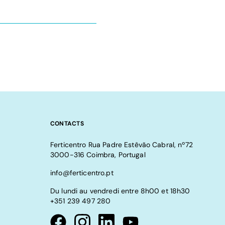
CONTACTS
Ferticentro Rua Padre Estêvão Cabral, nº72
3000-316 Coimbra, Portugal
info@ferticentro.pt
Du lundi au vendredi entre 8h00 et 18h30
+351 239 497 280
Visit our Facebook page
Visit our instagram page
Visit our linkedin page
Visit our youtube page