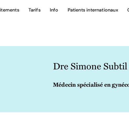
aitements
Tarifs
FR
Info
Patients internationaux
Dre Simone Subtil
Médecin spécialisé en gynéc