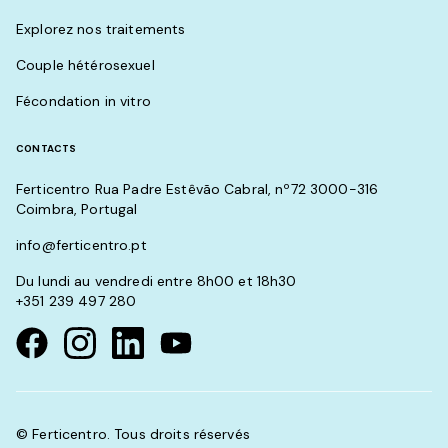
Explorez nos traitements
Couple hétérosexuel
Fécondation in vitro
CONTACTS
Ferticentro Rua Padre Estêvão Cabral, nº72 3000-316
Coimbra, Portugal
info@ferticentro.pt
Du lundi au vendredi entre 8h00 et 18h30
+351 239 497 280
Visit our Facebook page
Visit our instagram page
Visit our linkedin page
Visit our youtube page
© Ferticentro. Tous droits réservés