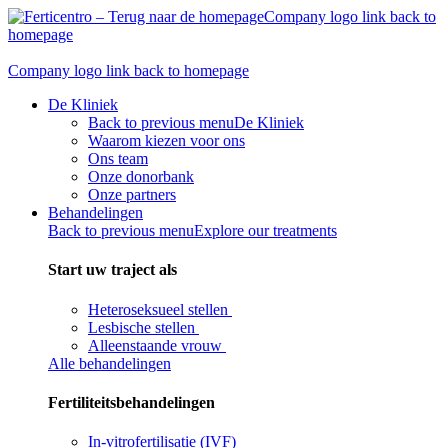
Skip
Company logo link back to
to
homepage
content
Company logo link back to homepage
De Kliniek
Back to previous menu
De Kliniek
Waarom kiezen voor ons
Ons team
Onze donorbank​
Onze partners
Behandelingen
Back to previous menu
Explore our treatments
Start uw traject als
Heteroseksueel stellen
Lesbische stellen
Alleenstaande vrouw
Alle behandelingen
Fertiliteitsbehandelingen
In-vitrofertilisatie (IVF)