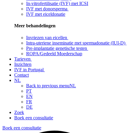
In-vitrofertilisatie (IVF) met ICSI
IVF met donorsperma
IVF met eiceldonatie
Meer behandelingen
Invriezen van eicellen
Intra-uteriene inseminatie met spermadonatie (IUI-D)
Pre-implantatie genetische testen
ROPA/Gedeeld Moederschap
Tarieven
Inzichten
IVF in Portugal
Contact
NL
Back to previous menu
NL
PT
EN
FR
DE
Zoek
Boek een consultatie
Boek een consultatie