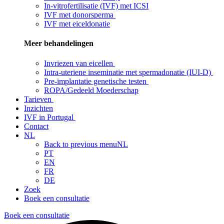
In-vitrofertilisatie (IVF) met ICSI
IVF met donorsperma
IVF met eiceldonatie
Meer behandelingen
Invriezen van eicellen
Intra-uteriene inseminatie met spermadonatie (IUI-D)
Pre-implantatie genetische testen
ROPA/Gedeeld Moederschap
Tarieven
Inzichten
IVF in Portugal
Contact
NL
Back to previous menu
NL
PT
EN
FR
DE
Zoek
Boek een consultatie
Boek een consultatie