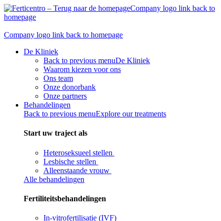
Skip
Company logo link back to
to
homepage
content
Company logo link back to homepage
De Kliniek
Back to previous menu
De Kliniek
Waarom kiezen voor ons
Ons team
Onze donorbank​
Onze partners
Behandelingen
Back to previous menu
Explore our treatments
Start uw traject als
Heteroseksueel stellen
Lesbische stellen
Alleenstaande vrouw
Alle behandelingen
Fertiliteitsbehandelingen
In-vitrofertilisatie (IVF)