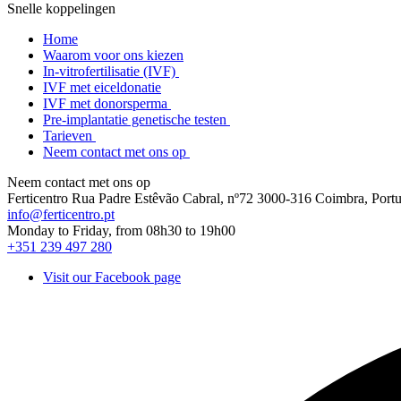
Snelle koppelingen
Home
Waarom voor ons kiezen
In-vitrofertilisatie (IVF)
IVF met eiceldonatie
IVF met donorsperma
Pre-implantatie genetische testen
Tarieven
Neem contact met ons op
Neem contact met ons op
Ferticentro Rua Padre Estêvão Cabral, nº72 3000-316 Coimbra, Portu
info@ferticentro.pt
Monday to Friday, from 08h30 to 19h00
+351 239 497 280
Visit our Facebook page