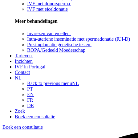
IVF met donorsperma
IVF met eiceldonatie
Meer behandelingen
Invriezen van eicellen
Intra-uteriene inseminatie met spermadonatie (IUI-D)
Pre-implantatie genetische testen
ROPA/Gedeeld Moederschap
Tarieven
Inzichten
IVF in Portugal
Contact
NL
Back to previous menu
NL
PT
EN
FR
DE
Zoek
Boek een consultatie
Boek een consultatie