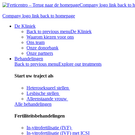
Skip
Company logo link back to
to
content
Company logo link back to homepage
De Kliniek
Back to previous menu
De Kliniek
Waarom kiezen voor ons
Ons team
Onze donorbank​
Onze partners
Behandelingen
Back to previous menu
Explore our treatments
Start uw traject als
Heteroseksueel stellen
Lesbische stellen
Alleenstaande vrouw
Alle behandelingen
Fertiliteitsbehandelingen
In-vitrofertilisatie (IVF)
In-vitrofertilisatie (IVF) met ICSI