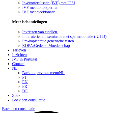
In-vitrofertilisatie (IVF) met ICSI
IVF met donorsperma
IVF met eiceldonatie
Meer behandelingen
Invriezen van eicellen
Intra-uteriene inseminatie met spermadonatie (IUI-D)
Pre-implantatie genetische testen
ROPA/Gedeeld Moederschap
Tarieven
Inzichten
IVF in Portugal
Contact
NL
Back to previous menu
NL
PT
EN
FR
DE
Zoek
Boek een consultatie
Boek een consultatie