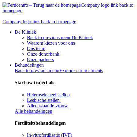
Skip
Company logo link back to
to
homepage
content
Company logo link back to homepage
De Kliniek
Back to previous menu
De Kliniek
Waarom kiezen voor ons
Ons team
Onze donorbank​
Onze partners
Behandelingen
Back to previous menu
Explore our treatments
Start uw traject als
Heteroseksueel stellen
Lesbische stellen
Alleenstaande vrouw
Alle behandelingen
Fertiliteitsbehandelingen
In-vitrofertilisatie (IVF)